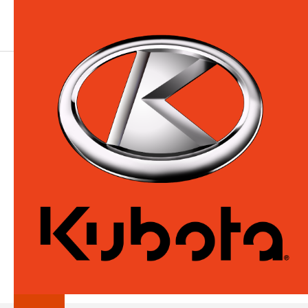
MERCI
Votre message a été transmis.
Un représentant
vous contactera dans les prochaines 48 heures
ouvrables.
PAGE D'ACCUEIL