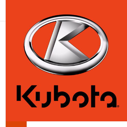
KUBOTA
MINI
EXCAVATRICES
Affrontez les travaux d’excavation rigoureux en
un tour de main. De l’ultra compacte à la formule
intermédiaire, chaque mini-excavatrice Kubota
est équipée d’un moteur puissant...