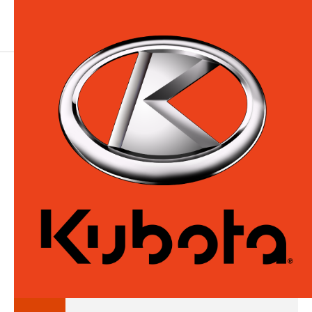
*L'astérisque indique un champ obligatoire
Prénom *
Nom *
Courrier Éléctronique *