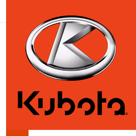
LA
SÉRIE
0-2-TON