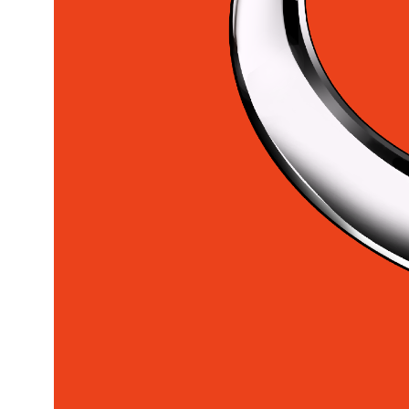
ÉQUIPEMENT KUBOTA
Tracteurs
Tondeuses
Véhicules Utilitaires
Mini Excavatrices
Chargeurs Compacts Sur Roues
Chargeurs Compacts Sur Chenilles
Chargeurs Sur Roues
Tracteur / Chargeur / Rétrocaveuse