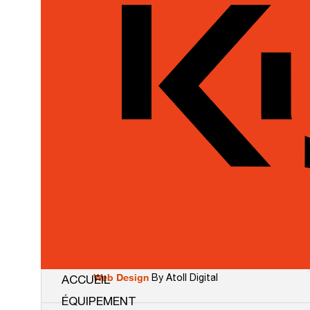
Transporteurs
Chargeurs Sur Chenilles Compacts À
LIENS RAPIDES
Équipement Kubota
Équipement usagé
Pièces
Promotions de saison
Financement
À propos de nous
Contactez-nous
Web Design
By Atoll Digital
ACCUEIL
ÉQUIPEMENT