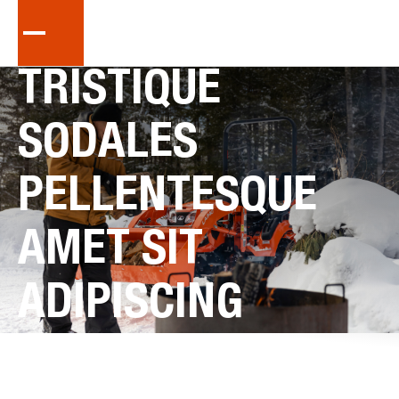
TRISTIQUE
SODALES
PELLENTESQUE
AMET
SIT
ADIPISCING
SED
PRETIUM