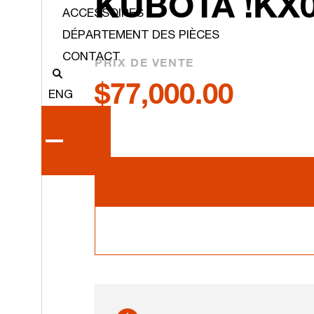
KUBOTA !KX
ACCESSOIRES
DÉPARTEMENT DES PIÈCES
CONTACT
PRIX DE VENTE
$77,000.00
ENG