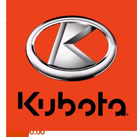
RETOUR
INVENTAIRE D'OCCASION
/
TRACTEUR / CHARGEUR /
RÉTROCAVEUSE
KUBOTA BH77
PRIX DE VENTE
$12,500.00