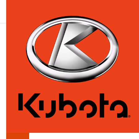
LA
SÉRIE
ZG222ANC348
Tondeuses à rayon de braquage nul