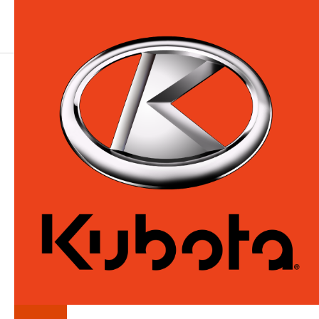
LA
SÉRIE
ZG200-3
Tondeuses à rayon de braquage nul