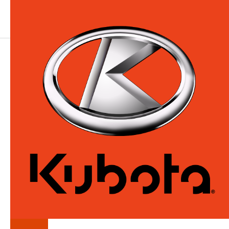
LA
SÉRIE
ZD1600
Tondeuses à rayon de braquage nul