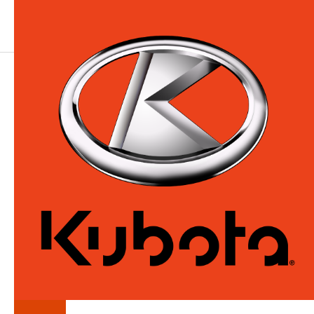
LA
SÉRIE
Z724KH354