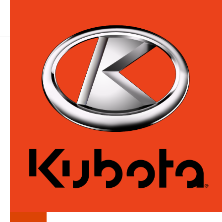
LA
SÉRIE
Z400-3
Tondeuses à rayon de braquage nul