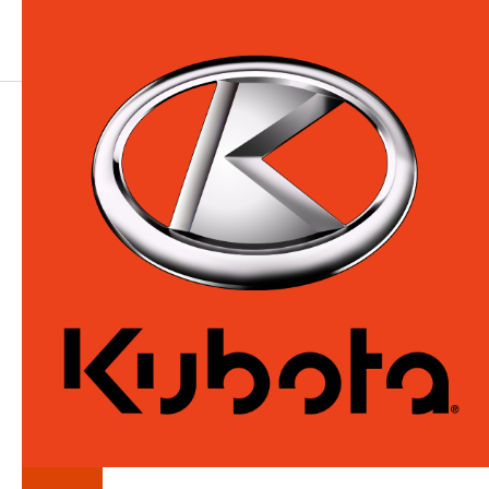
LA
SÉRIE
TE12000-TE14000