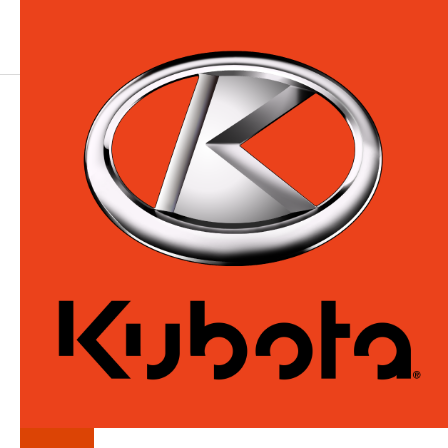
LA
SÉRIE
RG30
La série RG30